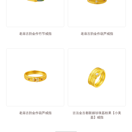
老庙古韵金作竹节戒指
老庙古韵金作葫芦戒指
老庙古韵金作葫芦戒指
古法金古都新娘珍珠荔枝果【小美
荔】戒指